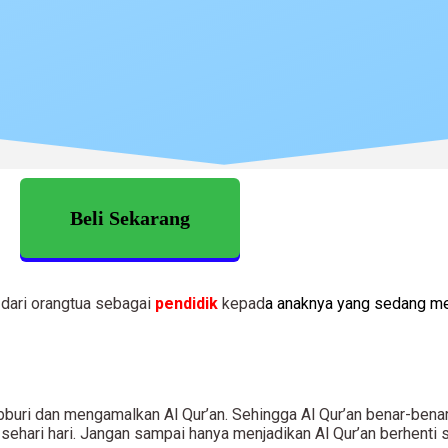
Beli Sekarang
 dari orangtua sebagai
pendidik
kepad
a
anaknya yang sedang
m
ri dan mengamalkan Al Qur’an. Sehingga Al Qur’an benar-bena
sehari hari. Jangan sampai hanya menjadikan Al Qur’an berhenti 