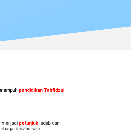
enempuh
pendidikan Tahfidzul
r menjadi
petunjuk
adab dan
sebagai bacaan saja.