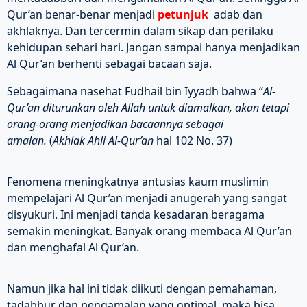
Qur’an benar-benar menjadi
petunjuk
adab dan
akhlaknya. Dan tercermin dalam sikap dan perilaku
kehidupan sehari hari. Jangan sampai hanya menjadikan
Al Qur’an berhenti sebagai bacaan saja.
Sebagaimana nasehat Fudhail bin Iyyadh bahwa “
Al-
Qur
’
an diturunkan oleh Allah untuk diamalkan
,
akan tetapi
orang-orang menjadikan bacaannya sebagai
amalan
.
(
Akhlak Ahli
Al-Qur
’
an
hal 102 No. 37)
Fenomena meningkatnya antusias kaum muslimin
mempelajari Al Qur’an menjadi anugerah yang sangat
disyukuri. Ini menjadi tanda kesadaran beragama
semakin meningkat. Banyak orang membaca Al Qur’an
dan menghafal Al Qur’an.
Namun jika hal ini tidak diikuti dengan pemahaman,
tadabbur dan pengamalan yang optimal, maka bisa